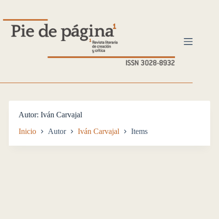
Saltar
al
contenido
Autor
Iván Carvajal
Inicio
Autor
Iván Carvajal
Items