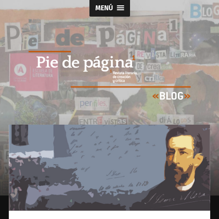
MENÚ
Blog
Pie
de
Página